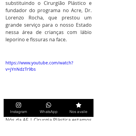
substituindo o Cirurgião Plástico e 
fundador do programa no Acre, Dr. 
Lorenzo Rocha, que prestou um 
grande serviço para o nosso Estado 
nessa área de crianças com lábio 
leporino e fissuras na face.
https://www.youtube.com/watch?
v=jYnNdzTr9bs
Instagram
WhatsApp
Nos avalie
Nós da AF | Cirurgia Plástica estamos 
sempre tratando nossos pacientes 